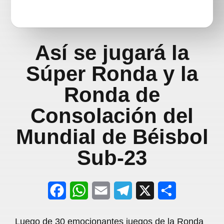
Así se jugará la
Súper Ronda y la
Ronda de
Consolación del
Mundial de Béisbol
Sub-23
F
W
E
T
X
S
a
h
m
e
h
Luego de 30 emocionantes juegos de la Ronda