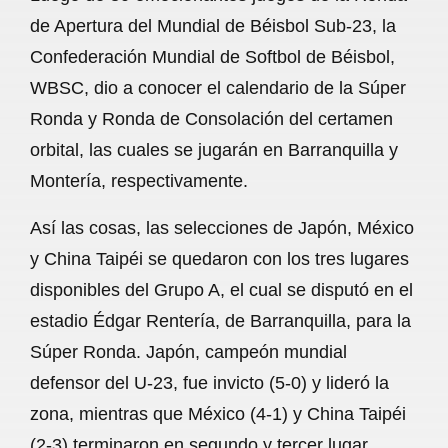
c
a
a
l
a
de Apertura del Mundial de Béisbol Sub-23, la
e
t
i
e
r
Confederación Mundial de Softbol de Béisbol,
b
s
l
g
e
WBSC, dio a conocer el calendario de la Súper
o
A
r
Ronda y Ronda de Consolación del certamen
orbital, las cuales se jugarán en Barranquilla y
o
p
a
Montería, respectivamente.
k
p
m
Así las cosas, las selecciones de Japón, México
y China Taipéi se quedaron con los tres lugares
disponibles del Grupo A, el cual se disputó en el
estadio Édgar Rentería, de Barranquilla, para la
Súper Ronda. Japón, campeón mundial
defensor del U-23, fue invicto (5-0) y lideró la
zona, mientras que México (4-1) y China Taipéi
(2-3) terminaron en segundo y tercer lugar,