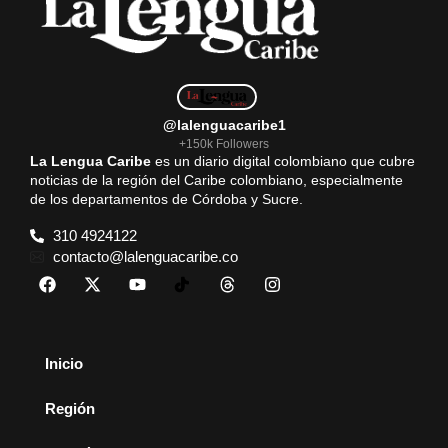
k
p
m
@lalenguacaribe1
+150k Followers
La Lengua Caribe
es un diario digital colombiano que cubre
noticias de la región del Caribe colombiano, especialmente
de los departamentos de Córdoba y Sucre.
310 4924122
contacto@lalenguacaribe.co
Inicio
Región