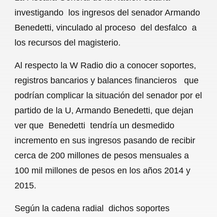
c
a
a
l
a
investigando los ingresos del senador Armando
e
t
i
e
r
Benedetti, vinculado al proceso del desfalco a
b
s
l
g
e
los recursos del magisterio.
o
A
r
Al respecto la W Radio dio a conocer soportes,
o
p
a
registros bancarios y balances financieros que
k
p
m
podrían complicar la situación del senador por el
partido de la U, Armando Benedetti, que dejan
ver que
Benedetti tendría un desmedido
incremento en sus ingresos pasando de recibir
cerca de 200 millones de pesos mensuales a
100 mil millones de pesos en los años 2014 y
2015.
Según la cadena radial dichos soportes