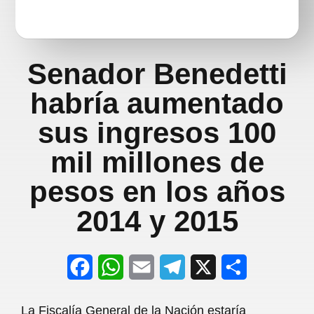
Senador Benedetti
habría aumentado
sus ingresos 100
mil millones de
pesos en los años
2014 y 2015
F
W
E
T
X
S
a
h
m
e
h
La Fiscalía General de la Nación estaría