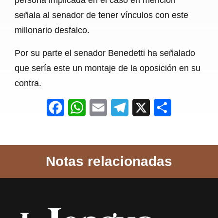
señala al senador de tener vínculos con este
millonario desfalco.
Por su parte el senador Benedetti ha señalado
que sería este un montaje de la oposición en su
contra.
F
W
E
T
X
S
a
h
m
e
h
c
a
a
l
a
Notas relacionadas
e
t
i
e
r
b
s
l
g
e
o
A
r
o
p
a