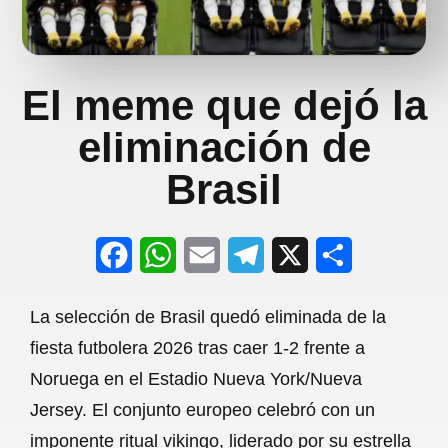
El meme que dejó la
eliminación de
Brasil
F
W
E
T
X
S
a
h
m
e
h
La selección de Brasil quedó eliminada de la
c
a
a
l
a
fiesta futbolera 2026 tras caer 1-2 frente a
e
t
i
e
r
Noruega en el Estadio Nueva York/Nueva
b
s
l
g
e
Jersey. El conjunto europeo celebró con un
o
A
r
imponente ritual vikingo, liderado por su estrella