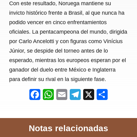
Con este resultado, Noruega mantiene su
invicto histórico frente a Brasil, al que nunca ha
podido vencer en cinco enfrentamientos
oficiales. La pentacampeona del mundo, dirigida
por Carlo Ancelotti y con figuras como Vinícius
Júnior, se despide del torneo antes de lo
esperado, mientras los europeos esperan por el
ganador del duelo entre México e Inglaterra
para definir su rival en la siguiente fase.
F
W
E
T
X
S
a
h
m
e
h
c
a
a
l
a
Notas relacionadas
e
t
i
e
r