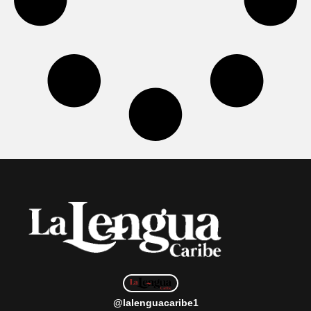
@lalenguacaribe1