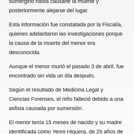
sumergirlo hasta causarle la muerte y
o
A
r
posteriormente alejarse del lugar.
o
p
a
Esta información fue constatada por la Fiscalía,
k
p
m
quienes adelantaron las investigaciones porque
la causa de la muerte del menor era
desconocida.
Aunque el menor murió el pasado 3 de abril, fue
encontrado sin vida un día después.
Según el resultado de Medicina Legal y
Ciencias Forenses, el niño falleció debido a una
asfixia causada por sumersión.
El menor tenía 15 meses de nacido y su madre
identificada como Yenni Higuera, de 25 años de