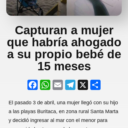
Capturan a mujer
que habría ahogado
a su propio bebé de
15 meses
F
W
E
T
X
S
a
h
m
e
h
El pasado 3 de abril, una mujer llegó con su hijo
c
a
a
l
a
a las playas Buritaca, en zona rural Santa Marta
e
t
i
e
r
y decidió ingresar al mar con el menor para
b
s
l
g
e