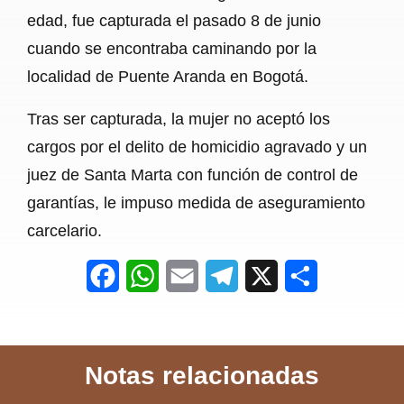
edad, fue capturada el pasado 8 de junio
cuando se encontraba caminando por la
localidad de Puente Aranda en Bogotá.
Tras ser capturada, la mujer no aceptó los
cargos por el delito de homicidio agravado y un
juez de Santa Marta con función de control de
garantías, le impuso medida de aseguramiento
carcelario.
F
W
E
T
X
S
a
h
m
e
h
c
a
a
l
a
Notas relacionadas
e
t
i
e
r