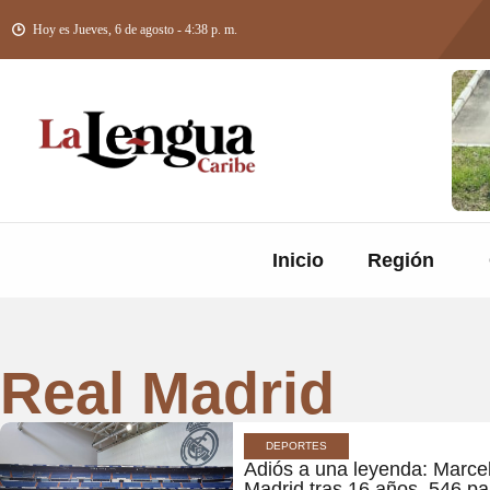
Hoy es Jueves, 6 de agosto - 4:38 p. m.
Inicio
Región
Real Madrid
DEPORTES
Adiós a una leyenda: Marcel
Madrid tras 16 años, 546 par