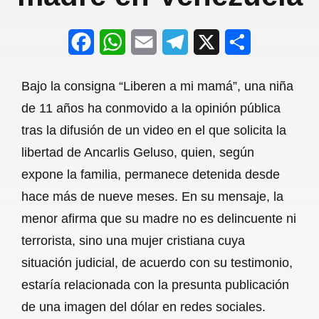
F
W
E
T
X
S
a
h
m
e
h
Bajo la consigna “Liberen a mi mamá”, una niña
c
a
a
l
a
de 11 años ha conmovido a la opinión pública
e
t
i
e
r
tras la difusión de un video en el que solicita la
b
s
l
g
e
libertad de Ancarlis Geluso, quien, según
o
A
r
expone la familia, permanece detenida desde
hace más de nueve meses. En su mensaje, la
o
p
a
menor afirma que su madre no es delincuente ni
k
p
m
terrorista, sino una mujer cristiana cuya
situación judicial, de acuerdo con su testimonio,
estaría relacionada con la presunta publicación
de una imagen del dólar en redes sociales.