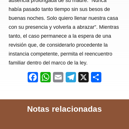
ausencia prolongada de su madre: “Nunca
había pasado tanto tiempo sin sus besos de
buenas noches. Solo quiero llenar nuestra casa
con su presencia y volverla a abrazar”. Mientras
tanto, el caso permanece a la espera de una
revisión que, de considerarlo procedente la
instancia competente, permita el reencuentro
familiar dentro del marco de la ley.
F
W
E
T
X
S
a
h
m
e
h
c
a
a
l
a
Notas relacionadas
e
t
i
e
r
b
s
l
g
e
o
A
r