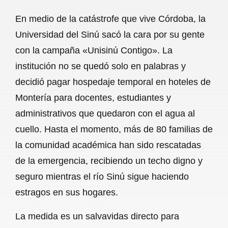
a
h
m
e
h
En medio de la catástrofe que vive Córdoba, la
c
a
a
l
a
Universidad del Sinú sacó la cara por su gente
e
t
i
e
r
con la campaña «Unisinú Contigo». La
b
s
l
g
e
institución no se quedó solo en palabras y
o
A
r
decidió pagar hospedaje temporal en hoteles de
Montería para docentes, estudiantes y
o
p
a
administrativos que quedaron con el agua al
k
p
m
cuello. Hasta el momento, más de 80 familias de
la comunidad académica han sido rescatadas
de la emergencia, recibiendo un techo digno y
seguro mientras el río Sinú sigue haciendo
estragos en sus hogares.
La medida es un salvavidas directo para