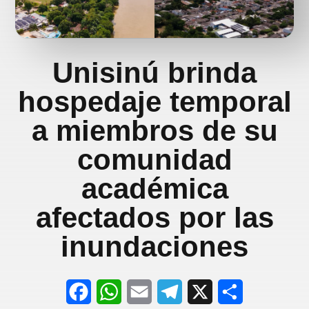
Unisinú brinda
hospedaje temporal
a miembros de su
comunidad
académica
afectados por las
inundaciones
F
W
E
T
X
S