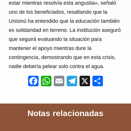
estar mientras resolvía esta angustia», señaló
uno de los beneficiados, resaltando que la
Unisinú ha entendido que la educación también
es solidaridad en terreno. La institución aseguró
que seguirá evaluando la situación para
mantener el apoyo mientras dure la
contingencia, demostrando que en esta crisis,
nadie debería pelear solo contra el agua.
F
W
E
T
X
S
a
h
m
e
h
c
a
a
l
a
Notas relacionadas
e
t
i
e
r
b
s
l
g
e