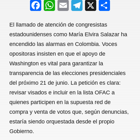
F
W
E
T
X
S
a
h
m
e
h
El llamado de atención de congresistas
c
a
a
l
a
estadounidenses como María Elvira Salazar ha
e
t
i
e
r
encendido las alarmas en Colombia. Voces
b
s
l
g
e
opositoras insisten en que el apoyo de
o
A
r
Washington es vital para garantizar la
transparencia de las elecciones presidenciales
o
p
a
del próximo 21 de junio. La petición es clara:
k
p
m
revisar visados e incluir en la lista OFAC a
quienes participen en la supuesta red de
compra y venta de votos que, según denuncias,
estaría siendo orquestada desde el propio
Gobierno.