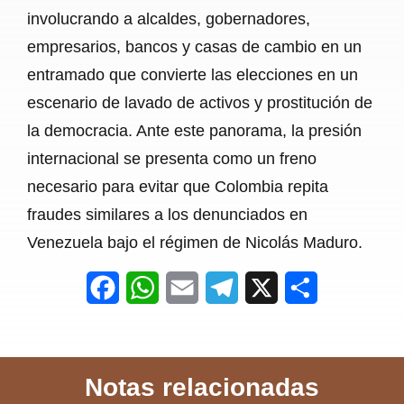
involucrando a alcaldes, gobernadores,
empresarios, bancos y casas de cambio en un
entramado que convierte las elecciones en un
escenario de lavado de activos y prostitución de
la democracia. Ante este panorama, la presión
internacional se presenta como un freno
necesario para evitar que Colombia repita
fraudes similares a los denunciados en
Venezuela bajo el régimen de Nicolás Maduro.
F
W
E
T
X
S
a
h
m
e
h
c
a
a
l
a
Notas relacionadas
e
t
i
e
r