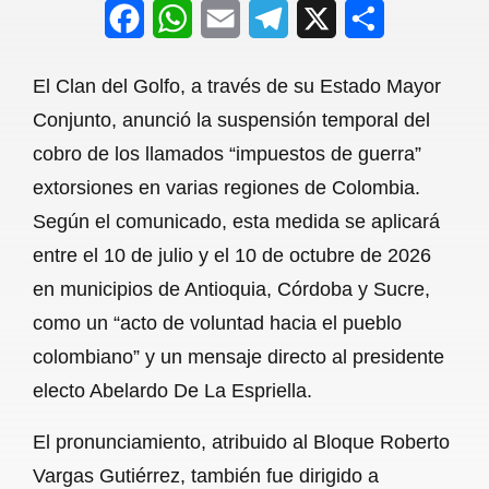
F
W
E
T
X
S
a
h
m
e
h
El Clan del Golfo, a través de su Estado Mayor
c
a
a
l
a
Conjunto, anunció la suspensión temporal del
e
t
i
e
r
cobro de los llamados “impuestos de guerra”
b
s
l
g
e
extorsiones en varias regiones de Colombia.
o
A
r
Según el comunicado, esta medida se aplicará
entre el 10 de julio y el 10 de octubre de 2026
o
p
a
en municipios de Antioquia, Córdoba y Sucre,
k
p
m
como un “acto de voluntad hacia el pueblo
colombiano” y un mensaje directo al presidente
electo Abelardo De La Espriella.
El pronunciamiento, atribuido al Bloque Roberto
Vargas Gutiérrez, también fue dirigido a