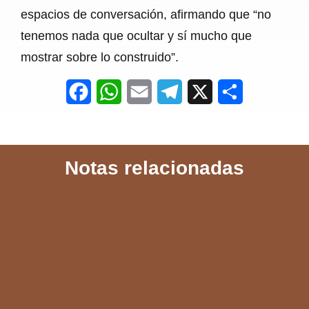
espacios de conversación, afirmando que “no
tenemos nada que ocultar y sí mucho que
mostrar sobre lo construido”.
F
W
E
T
X
S
a
h
m
e
h
c
a
a
l
a
Notas relacionadas
e
t
i
e
r
b
s
l
g
e
o
A
r
o
p
a
k
p
m