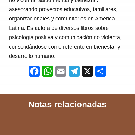
asesorando proyectos educativos, familiares,
organizacionales y comunitarios en América
Latina. Es autora de diversos libros sobre
psicología positiva y comunicación no violenta,
consolidándose como referente en bienestar y
desarrollo humano.
F
W
E
T
X
S
a
h
m
e
h
c
a
a
l
a
Notas relacionadas
e
t
i
e
r
b
s
l
g
e
o
A
r