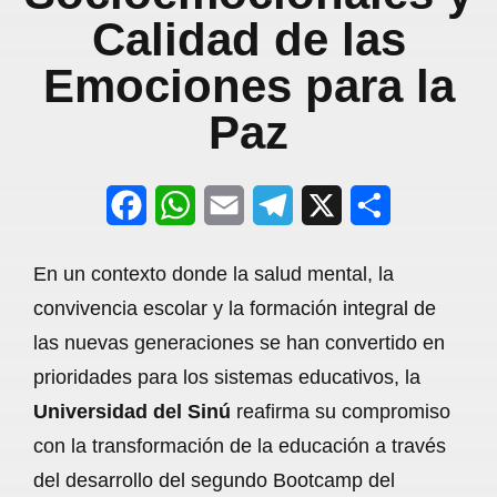
Calidad de las
Emociones para la
Paz
F
W
E
T
X
S
a
h
m
e
h
En un contexto donde la salud mental, la
c
a
a
l
a
convivencia escolar y la formación integral de
e
t
i
e
r
las nuevas generaciones se han convertido en
b
s
l
g
e
prioridades para los sistemas educativos, la
o
A
r
Universidad del Sinú
reafirma su compromiso
con la transformación de la educación a través
o
p
a
del desarrollo del segundo Bootcamp del
k
p
m