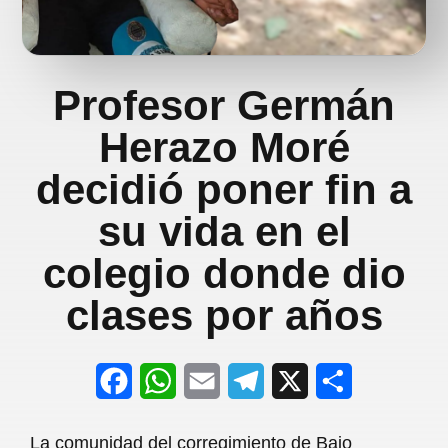
Profesor Germán
Herazo Moré
decidió poner fin a
su vida en el
colegio donde dio
clases por años
F
W
E
T
X
S
a
h
m
e
h
La comunidad del corregimiento de Bajo