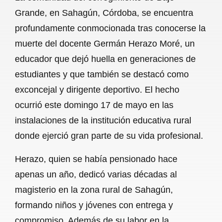
c
a
a
l
a
Grande, en Sahagún, Córdoba, se encuentra
e
t
i
e
r
profundamente conmocionada tras conocerse la
b
s
l
g
e
muerte del docente Germán Herazo Moré, un
o
A
r
educador que dejó huella en generaciones de
estudiantes y que también se destacó como
o
p
a
exconcejal y dirigente deportivo. El hecho
k
p
m
ocurrió este domingo 17 de mayo en las
instalaciones de la institución educativa rural
donde ejerció gran parte de su vida profesional.
Herazo, quien se había pensionado hace
apenas un año, dedicó varias décadas al
magisterio en la zona rural de Sahagún,
formando niños y jóvenes con entrega y
compromiso. Además de su labor en la