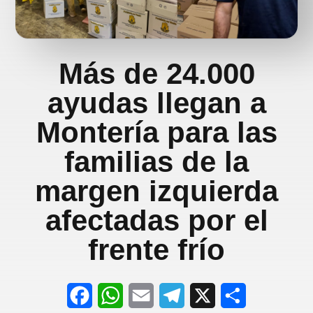
Más de 24.000
ayudas llegan a
Montería para las
familias de la
margen izquierda
afectadas por el
frente frío
F
W
E
T
X
S