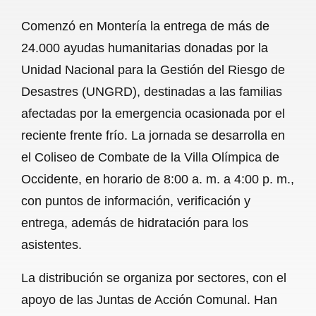
a
h
m
e
h
Comenzó en Montería la entrega de más de
c
a
a
l
a
24.000 ayudas humanitarias donadas por la
e
t
i
e
r
Unidad Nacional para la Gestión del Riesgo de
b
s
l
g
e
Desastres (UNGRD), destinadas a las familias
o
A
r
afectadas por la emergencia ocasionada por el
reciente frente frío. La jornada se desarrolla en
o
p
a
el Coliseo de Combate de la Villa Olímpica de
k
p
m
Occidente, en horario de 8:00 a. m. a 4:00 p. m.,
con puntos de información, verificación y
entrega, además de hidratación para los
asistentes.
La distribución se organiza por sectores, con el
apoyo de las Juntas de Acción Comunal. Han