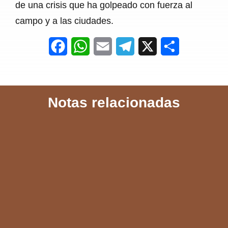
de una crisis que ha golpeado con fuerza al
campo y a las ciudades.
F
W
E
T
X
S
a
h
m
e
h
c
a
a
l
a
Notas relacionadas
e
t
i
e
r
b
s
l
g
e
o
A
r
o
p
a
k
p
m