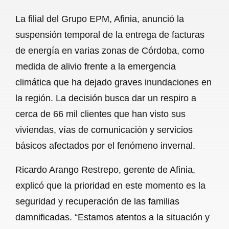
a
h
m
e
h
La filial del Grupo EPM, Afinia, anunció la
c
a
a
l
a
suspensión temporal de la entrega de facturas
e
t
i
e
r
de energía en varias zonas de Córdoba, como
b
s
l
g
e
medida de alivio frente a la emergencia
o
A
r
climática que ha dejado graves inundaciones en
la región. La decisión busca dar un respiro a
o
p
a
cerca de 66 mil clientes que han visto sus
k
p
m
viviendas, vías de comunicación y servicios
básicos afectados por el fenómeno invernal.
Ricardo Arango Restrepo, gerente de Afinia,
explicó que la prioridad en este momento es la
seguridad y recuperación de las familias
damnificadas. “Estamos atentos a la situación y