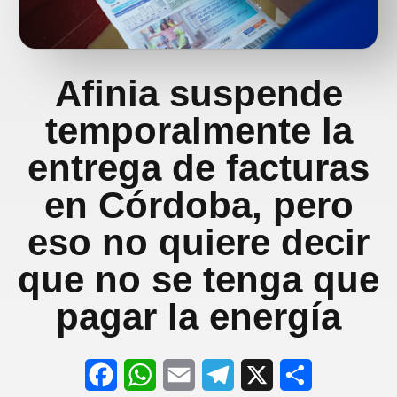
Afinia suspende
temporalmente la
entrega de facturas
en Córdoba, pero
eso no quiere decir
que no se tenga que
pagar la energía
F
W
E
T
X
S