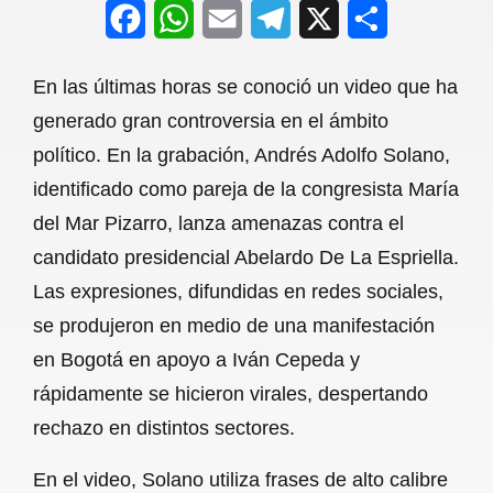
F
W
E
T
X
S
a
h
m
e
h
En las últimas horas se conoció un video que ha
c
a
a
l
a
generado gran controversia en el ámbito
e
t
i
e
r
político. En la grabación, Andrés Adolfo Solano,
b
s
l
g
e
identificado como pareja de la congresista María
o
A
r
del Mar Pizarro, lanza amenazas contra el
candidato presidencial Abelardo De La Espriella.
o
p
a
Las expresiones, difundidas en redes sociales,
k
p
m
se produjeron en medio de una manifestación
en Bogotá en apoyo a Iván Cepeda y
rápidamente se hicieron virales, despertando
rechazo en distintos sectores.
En el video, Solano utiliza frases de alto calibre