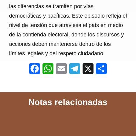
las diferencias se tramiten por vías
democráticas y pacíficas. Este episodio refleja el
nivel de tensión que atraviesa el país en medio
de la contienda electoral, donde los discursos y
acciones deben mantenerse dentro de los
límites legales y del respeto ciudadano.
F
W
E
T
X
S
a
h
m
e
h
c
a
a
l
a
Notas relacionadas
e
t
i
e
r
b
s
l
g
e
o
A
r
o
p
a