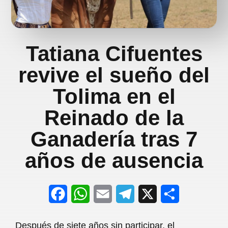
Tatiana Cifuentes
revive el sueño del
Tolima en el
Reinado de la
Ganadería tras 7
años de ausencia
F
W
E
T
X
S
a
h
m
e
h
Después de siete años sin participar, el