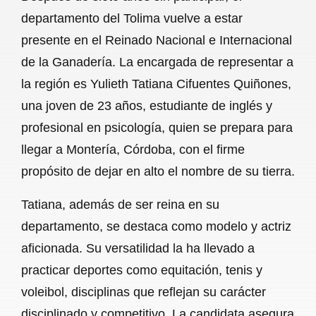
c
a
a
l
a
departamento del Tolima vuelve a estar
e
t
i
e
r
presente en el Reinado Nacional e Internacional
b
s
l
g
e
de la Ganadería. La encargada de representar a
o
A
r
la región es Yulieth Tatiana Cifuentes Quiñones,
una joven de 23 años, estudiante de inglés y
o
p
a
profesional en psicología, quien se prepara para
k
p
m
llegar a Montería, Córdoba, con el firme
propósito de dejar en alto el nombre de su tierra.
Tatiana, además de ser reina en su
departamento, se destaca como modelo y actriz
aficionada. Su versatilidad la ha llevado a
practicar deportes como equitación, tenis y
voleibol, disciplinas que reflejan su carácter
disciplinado y competitivo. La candidata asegura