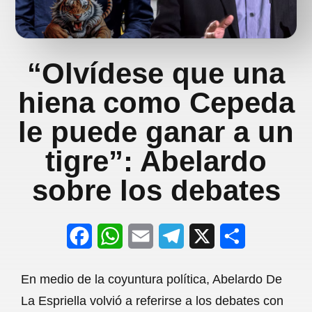
“Olvídese que una
hiena como Cepeda
le puede ganar a un
tigre”: Abelardo
sobre los debates
F
W
E
T
X
S
a
h
m
e
h
En medio de la coyuntura política, Abelardo De
c
a
a
l
a
La Espriella volvió a referirse a los debates con
e
t
i
e
r