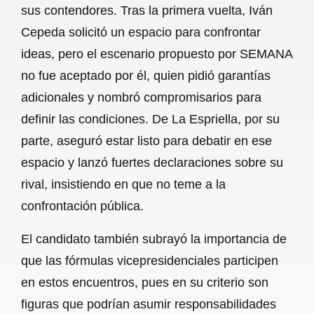
sus contendores. Tras la primera vuelta, Iván
b
s
l
g
e
Cepeda solicitó un espacio para confrontar
o
A
r
ideas, pero el escenario propuesto por SEMANA
no fue aceptado por él, quien pidió garantías
o
p
a
adicionales y nombró compromisarios para
k
p
m
definir las condiciones. De La Espriella, por su
parte, aseguró estar listo para debatir en ese
espacio y lanzó fuertes declaraciones sobre su
rival, insistiendo en que no teme a la
confrontación pública.
El candidato también subrayó la importancia de
que las fórmulas vicepresidenciales participen
en estos encuentros, pues en su criterio son
figuras que podrían asumir responsabilidades