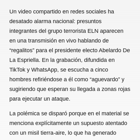
a
h
m
e
h
Un video compartido en redes sociales ha
c
a
a
l
a
desatado alarma nacional: presuntos
e
t
i
e
r
integrantes del grupo terrorista ELN aparecen
b
s
l
g
e
en una transmisión en vivo hablando de
o
A
r
“regalitos” para el presidente electo Abelardo De
La Espriella. En la grabación, difundida en
o
p
a
TikTok y WhatsApp, se escucha a cinco
k
p
m
hombres refiriéndose a él como “aguevardo” y
sugiriendo que esperan su llegada a zonas rojas
para ejecutar un ataque.
La polémica se disparó porque en el material se
menciona explícitamente un supuesto atentado
con un misil tierra-aire, lo que ha generado