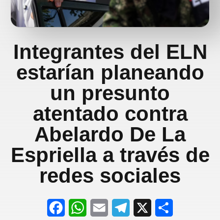
Integrantes del ELN
estarían planeando
un presunto
atentado contra
Abelardo De La
Espriella a través de
redes sociales
F
W
E
T
X
S