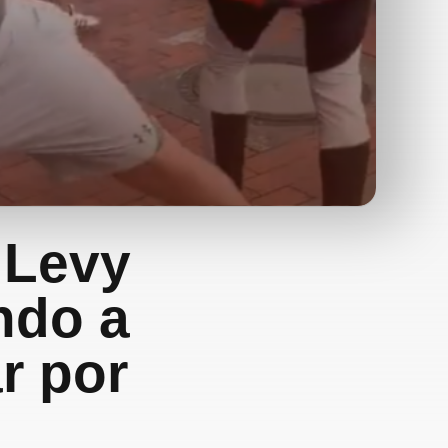
 Levy
ndo a
r por