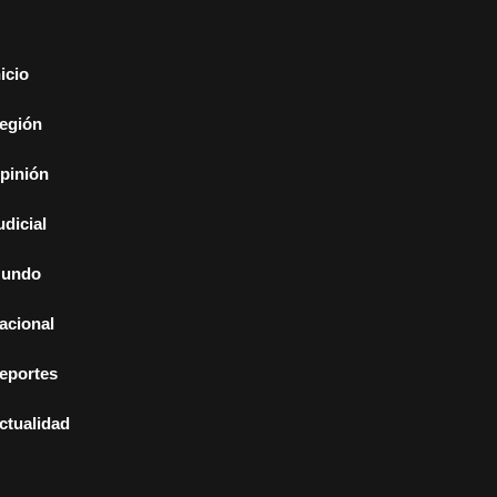
nicio
egión
pinión
udicial
undo
acional
eportes
ctualidad