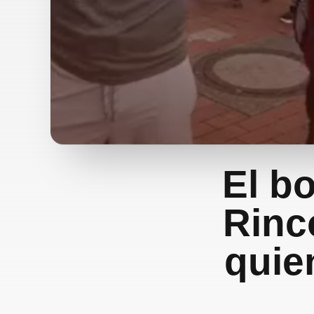
El b
Rinc
quie