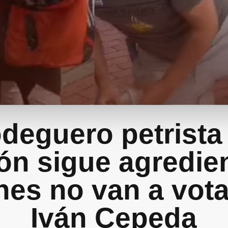
odeguero petrista
ón sigue agredie
nes no van a vota
Iván Cepeda