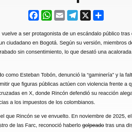
F
W
E
T
X
S
a
h
m
e
h
n vuelve a ser protagonista de un escándalo público tras 
c
a
a
l
a
ra un ciudadano en Bogotá. Según su versión, miembros
e
t
i
e
r
grabado sin consentimiento, lo que desató una acalorada
b
s
l
g
e
o
A
r
ado como Esteban Tobón, denunció la “gaminería” y la fal
o
p
a
ir que figuras públicas actúen con violencia frente a q
k
p
m
cruzadas en X, donde Rincón defendió su reacción aleg
acias a los impuestos de los colombianos.
n el que Rincón se ve envuelto. En noviembre de 2025, e
tro de las Farc, reconoció haberlo
golpeado
tras una di