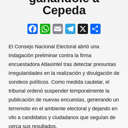
Cepeda
F
W
E
T
X
S
a
h
m
e
h
El Consejo Nacional Electoral abrió una
c
a
a
l
a
indagación preliminar contra la firma
e
t
i
e
r
encuestadora AtlasIntel tras detectar presuntas
b
s
l
g
e
irregularidades en la realización y divulgación de
o
A
r
sondeos políticos. Como medida cautelar, el
tribunal ordenó suspender temporalmente la
o
p
a
publicación de nuevas encuestas, generando un
k
p
m
terremoto en el ambiente electoral y dejando en
vilo a candidatos y ciudadanos que seguían de
cerca sus resultados.