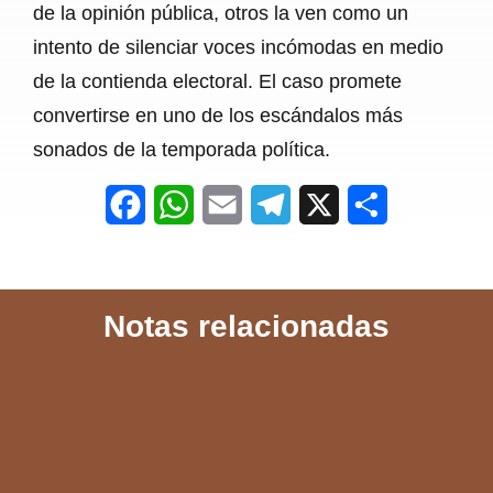
de la opinión pública, otros la ven como un
intento de silenciar voces incómodas en medio
de la contienda electoral. El caso promete
convertirse en uno de los escándalos más
sonados de la temporada política.
F
W
E
T
X
S
a
h
m
e
h
c
a
a
l
a
Notas relacionadas
e
t
i
e
r
b
s
l
g
e
o
A
r
o
p
a
k
p
m