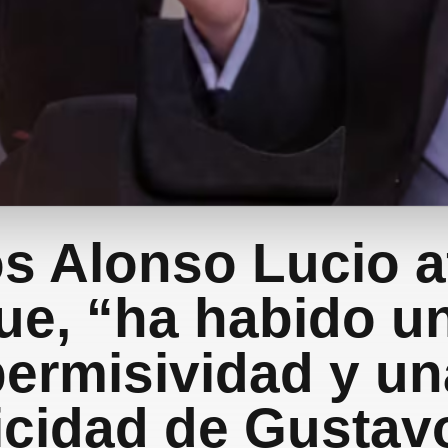
os Alonso Lucio a
ue, “ha habido u
permisividad y un
cidad de Gustav