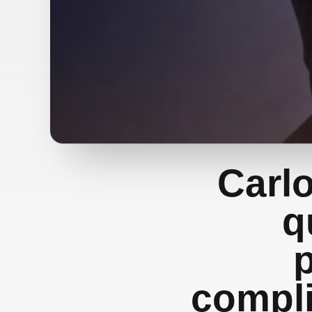
Carl
q
compli