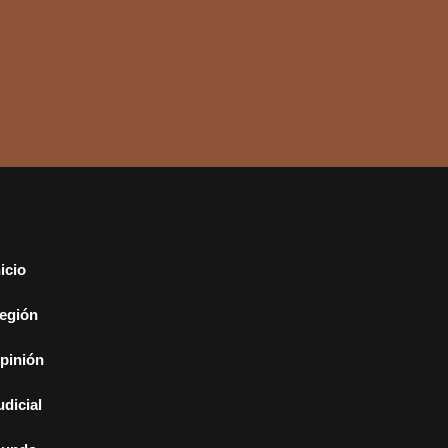
nicio
egión
pinión
udicial