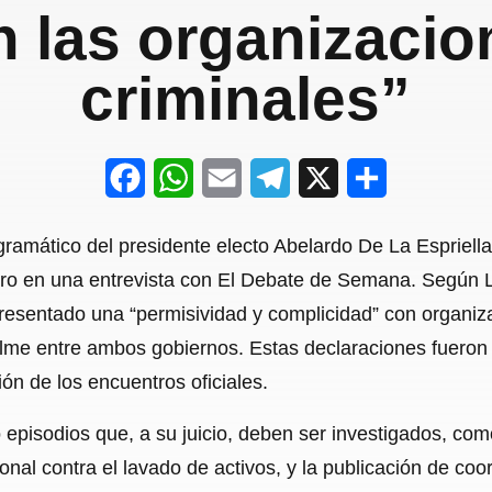
n las organizacio
criminales”
F
W
E
T
X
S
a
h
m
e
h
gramático del presidente electo Abelardo De La Espriella
c
a
a
l
a
tro en una entrevista con El Debate de Semana. Según L
e
t
i
e
r
presentado una “permisividad y complicidad” con organiz
b
s
l
g
e
lme entre ambos gobiernos. Estas declaraciones fueron 
o
A
r
ión de los encuentros oficiales.
o
p
a
 episodios que, a su juicio, deben ser investigados, com
k
p
m
onal contra el lavado de activos, y la publicación de 