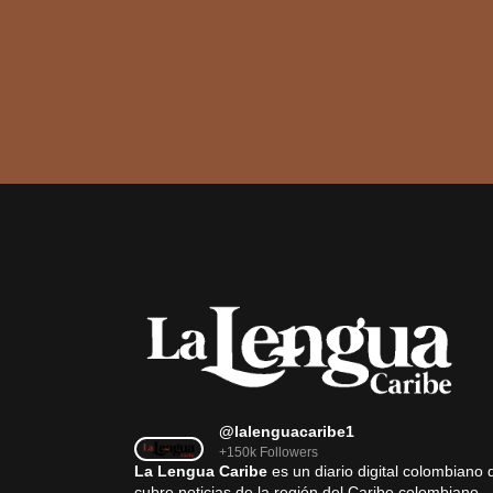
@lalenguacaribe1
+150k Followers
La Lengua Caribe
es un diario digital colombiano 
cubre noticias de la región del Caribe colombiano,