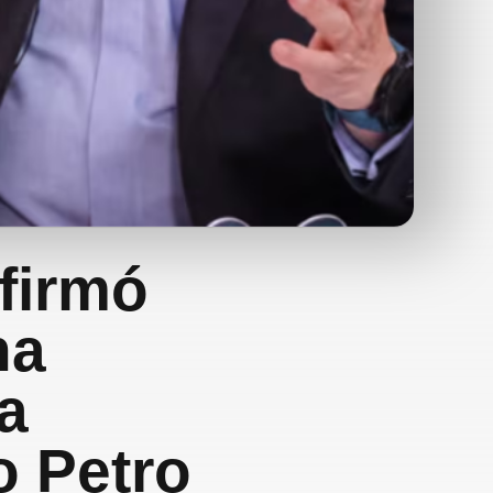
firmó
na
a
o Petro