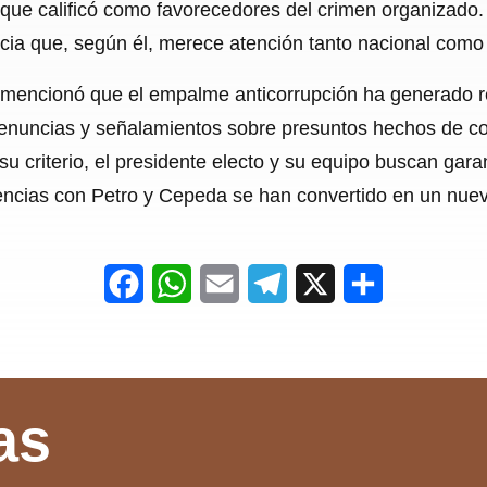
 que calificó como favorecedores del crimen organizado.
ncia que, según él, merece atención tanto nacional como 
 mencionó que el empalme anticorrupción ha generado re
n denuncias y señalamientos sobre presuntos hechos de c
n su criterio, el presidente electo y su equipo buscan gara
rencias con Petro y Cepeda se han convertido en un nuev
F
W
E
T
X
S
a
h
m
e
h
c
a
a
l
a
e
t
i
e
r
as
b
s
l
g
e
o
A
r