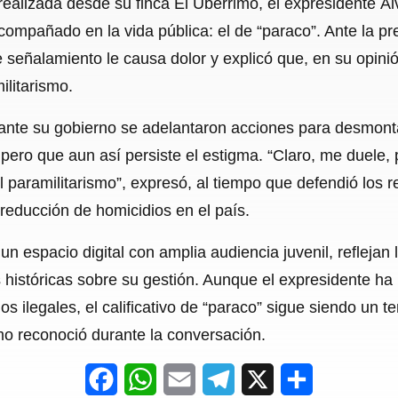
realizada desde su finca El Ubérrimo, el expresidente Á
c
a
a
l
a
acompañado en la vida pública: el de “paraco”. Ante la p
e
t
i
e
r
señalamiento le causa dolor y explicó que, en su opinió
b
s
l
g
e
ilitarismo.
o
A
r
nte su gobierno se adelantaron acciones para desmontar
o
p
a
s, pero que aun así persiste el estigma. “Claro, me duele
k
p
m
l paramilitarismo”, expresó, al tiempo que defendió los r
educción de homicidios en el país.
n espacio digital con amplia audiencia juvenil, reflejan 
 históricas sobre su gestión. Aunque el expresidente ha 
 ilegales, el calificativo de “paraco” sigue siendo un t
smo reconoció durante la conversación.
F
W
E
T
X
S