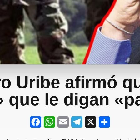
o Uribe afirmó q
» que le digan «p
F
W
E
T
X
S
a
h
m
e
h