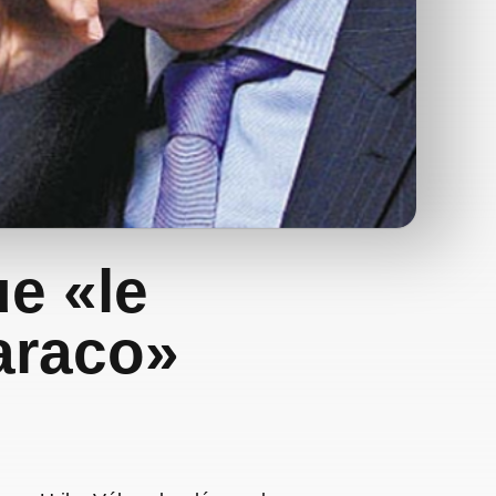
ue «le
araco»