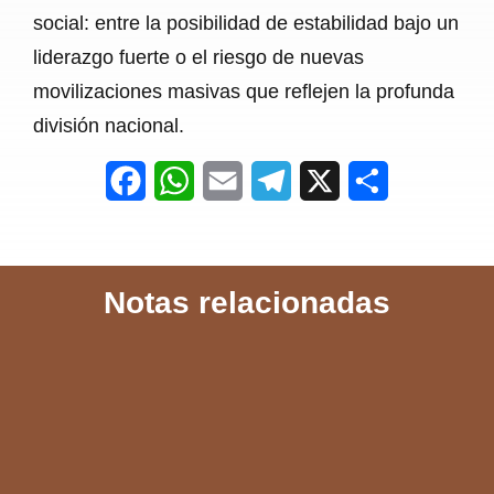
social: entre la posibilidad de estabilidad bajo un
liderazgo fuerte o el riesgo de nuevas
movilizaciones masivas que reflejen la profunda
división nacional.
F
W
E
T
X
S
a
h
m
e
h
c
a
a
l
a
Notas relacionadas
e
t
i
e
r
b
s
l
g
e
o
A
r
o
p
a
k
p
m