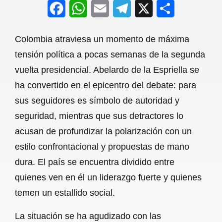
F
W
E
T
X
S
a
h
m
e
h
Colombia atraviesa un momento de máxima
c
a
a
l
a
tensión política a pocas semanas de la segunda
e
t
i
e
r
vuelta presidencial. Abelardo de la Espriella se
b
s
l
g
e
ha convertido en el epicentro del debate: para
o
A
r
sus seguidores es símbolo de autoridad y
seguridad, mientras que sus detractores lo
o
p
a
acusan de profundizar la polarización con un
k
p
m
estilo confrontacional y propuestas de mano
dura. El país se encuentra dividido entre
quienes ven en él un liderazgo fuerte y quienes
temen un estallido social.
La situación se ha agudizado con las