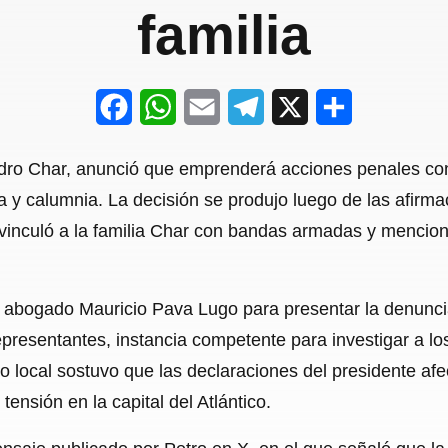
familia
F
W
E
T
X
S
a
h
m
e
h
andro Char, anunció que emprenderá acciones penales co
c
a
a
l
a
ia y calumnia. La decisión se produjo luego de las afirma
e
t
i
e
r
e vinculó a la familia Char con bandas armadas y menci
b
s
l
g
e
o
A
r
l abogado Mauricio Pava Lugo para presentar la denunci
o
p
a
esentantes, instancia competente para investigar a los
k
p
m
o local sostuvo que las declaraciones del presidente af
ensión en la capital del Atlántico.