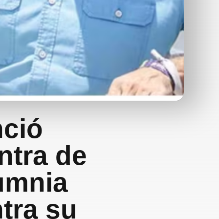
nció
ntra de
lumnia
tra su