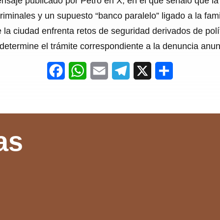
mensaje publicado por Petro en X, en el que señaló que la
criminales y un supuesto “banco paralelo” ligado a la fam
la ciudad enfrenta retos de seguridad derivados de polí
etermine el trámite correspondiente a la denuncia anun
F
W
E
T
X
S
a
h
m
e
h
c
a
a
l
a
e
t
i
e
r
as
b
s
l
g
e
o
A
r
o
p
a
k
p
m