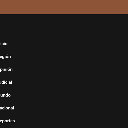
nicio
egión
pinión
udicial
undo
acional
eportes