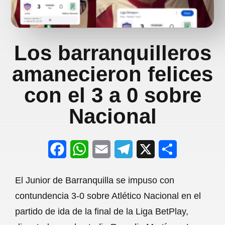
Los barranquilleros
amanecieron felices
con el 3 a 0 sobre
Nacional
F
W
E
T
X
S
a
h
m
e
h
El Junior de Barranquilla se impuso con
c
a
a
l
a
contundencia 3-0 sobre Atlético Nacional en el
e
t
i
e
r
partido de ida de la final de la Liga BetPlay,
b
s
l
g
e