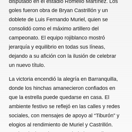
disputado en el estadio Romelio Martínez. Los
o
A
r
goles fueron obra de Bryan Castrillón y un
doblete de Luis Fernando Muriel, quien se
o
p
a
consolidó como el máximo artillero del
k
p
m
campeonato. El equipo rojiblanco mostró
jerarquía y equilibrio en todas sus líneas,
dejando a su afición con la ilusión de celebrar
un nuevo título.
La victoria encendió la alegría en Barranquilla,
donde los hinchas amanecieron confiados en
que la estrella puede quedarse en casa. El
ambiente festivo se reflejó en las calles y redes
sociales, con mensajes de apoyo al “Tiburón” y
elogios al rendimiento de Muriel y Castrillón.