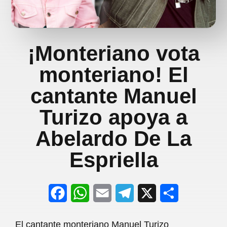
¡Monteriano vota
monteriano! El
cantante Manuel
Turizo apoya a
Abelardo De La
Espriella
F
W
E
T
X
S
a
h
m
e
h
El cantante monteriano Manuel Turizo