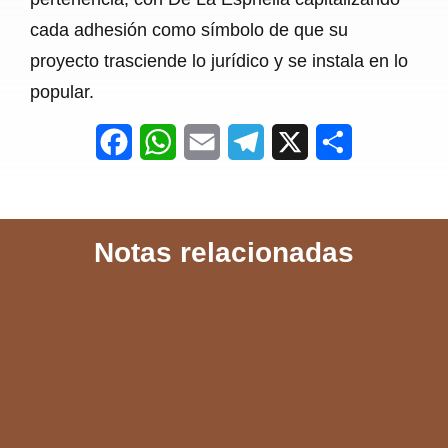
cada adhesión como símbolo de que su
proyecto trasciende lo jurídico y se instala en lo
popular.
F
W
E
T
X
S
a
h
m
e
h
c
a
a
l
a
Notas relacionadas
e
t
i
e
r
b
s
l
g
e
o
A
r
o
p
a
k
p
m