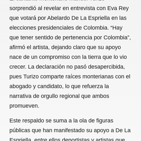
c
a
a
l
a
sorprendió al revelar en entrevista con Eva Rey
e
t
i
e
r
que votará por Abelardo De La Espriella en las
b
s
l
g
e
elecciones presidenciales de Colombia. “Hay
o
A
r
que tener sentido de pertenencia por Colombia”,
afirmó el artista, dejando claro que su apoyo
o
p
a
nace de un compromiso con la tierra que lo vio
k
p
m
crecer. La declaración no pasó desapercibida,
pues Turizo comparte raíces monterianas con el
abogado y candidato, lo que refuerza la
narrativa de orgullo regional que ambos
promueven.
Este respaldo se suma a la ola de figuras
públicas que han manifestado su apoyo a De La
Espriella, entre ellos deportistas y artistas que