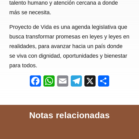
talento humano y atención cercana a donde
más se necesita.
Proyecto de Vida es una agenda legislativa que
busca transformar promesas en leyes y leyes en
realidades, para avanzar hacia un país donde
se viva con dignidad, oportunidades y bienestar
para todos.
F
W
E
T
X
S
a
h
m
e
h
c
a
a
l
a
Notas relacionadas
e
t
i
e
r
b
s
l
g
e
o
A
r