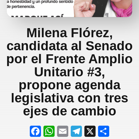
Milena Flórez,
candidata al Senado
por el Frente Amplio
Unitario #3,
propone agenda
legislativa con tres
ejes de cambio
F
W
E
T
X
S