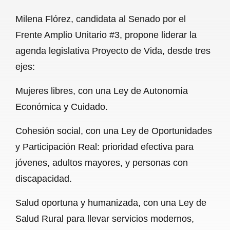
a
h
m
e
h
Milena Flórez, candidata al Senado por el
c
a
a
l
a
Frente Amplio Unitario #3, propone liderar la
e
t
i
e
r
agenda legislativa Proyecto de Vida, desde tres
b
s
l
g
e
ejes:
o
A
r
Mujeres libres, con una Ley de Autonomía
o
p
a
Económica y Cuidado.
k
p
m
Cohesión social, con una Ley de Oportunidades
y Participación Real: prioridad efectiva para
jóvenes, adultos mayores, y personas con
discapacidad.
Salud oportuna y humanizada, con una Ley de
Salud Rural para llevar servicios modernos,