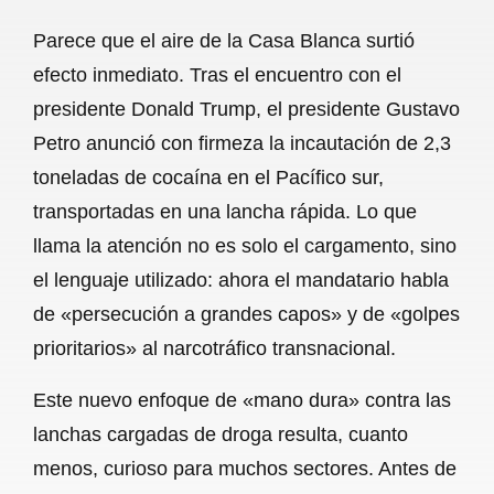
a
h
m
e
h
Parece que el aire de la Casa Blanca surtió
c
a
a
l
a
efecto inmediato. Tras el encuentro con el
e
t
i
e
r
presidente Donald Trump, el presidente Gustavo
b
s
l
g
e
Petro anunció con firmeza la incautación de 2,3
o
A
r
toneladas de cocaína en el Pacífico sur,
transportadas en una lancha rápida. Lo que
o
p
a
llama la atención no es solo el cargamento, sino
k
p
m
el lenguaje utilizado: ahora el mandatario habla
de «persecución a grandes capos» y de «golpes
prioritarios» al narcotráfico transnacional.
Este nuevo enfoque de «mano dura» contra las
lanchas cargadas de droga resulta, cuanto
menos, curioso para muchos sectores. Antes de