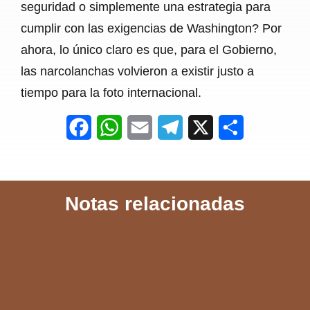
seguridad o simplemente una estrategia para
cumplir con las exigencias de Washington? Por
ahora, lo único claro es que, para el Gobierno,
las narcolanchas volvieron a existir justo a
tiempo para la foto internacional.
F
W
E
T
X
S
a
h
m
e
h
c
a
a
l
a
Notas relacionadas
e
t
i
e
r
b
s
l
g
e
o
A
r
o
p
a
k
p
m