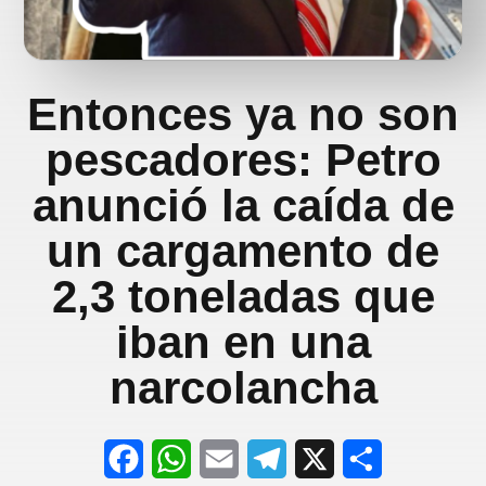
Entonces ya no son
pescadores: Petro
anunció la caída de
un cargamento de
2,3 toneladas que
iban en una
narcolancha
F
W
E
T
X
S