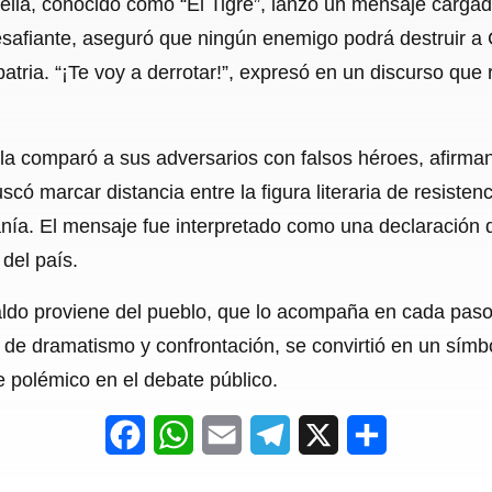
lla, conocido como “El Tigre”, lanzó un mensaje cargado
c
a
a
l
a
safiante, aseguró que ningún enemigo podrá destruir a 
e
t
i
e
r
patria. “¡Te voy a derrotar!”, expresó en un discurso que
b
s
l
g
e
o
A
r
lla comparó a sus adversarios con falsos héroes, afirma
o
p
a
có marcar distancia entre la figura literaria de resistenc
k
p
m
ranía. El mensaje fue interpretado como una declaración 
 del país.
ldo proviene del pueblo, que lo acompaña en cada paso
 de dramatismo y confrontación, se convirtió en un símbol
 polémico en el debate público.
F
W
E
T
X
S
a
h
m
e
h