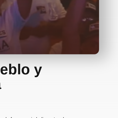
ueblo y
a