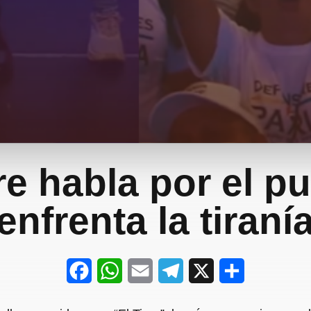
re habla por el p
enfrenta la tiraní
F
W
E
T
X
S
a
h
m
e
h