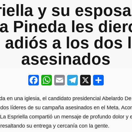
iella y su espos
a Pineda les dier
 adiós a los dos 
asesinados
F
W
E
T
X
S
a
h
m
e
h
a en una iglesia, el candidato presidencial Abelardo De
c
a
a
l
a
 dos líderes de su campaña asesinados en el Meta. Ac
e
t
i
e
r
 La Espriella compartió un mensaje de profundo dolor y
b
s
l
g
e
 resaltando su entrega y cercanía con la gente.