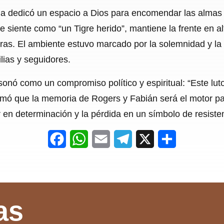
o
A
r
a dedicó un espacio a Dios para encomendar las almas d
o
p
a
 siente como “un Tigre herido”, mantiene la frente en a
k
p
m
as. El ambiente estuvo marcado por la solemnidad y la 
ilias y seguidores.
onó como un compromiso político y espiritual: “Este luto
irmó que la memoria de Rogers y Fabián será el motor par
 en determinación y la pérdida en un símbolo de resiste
F
W
E
T
X
S
a
h
m
e
h
c
a
a
l
a
e
t
i
e
r
as
b
s
l
g
e