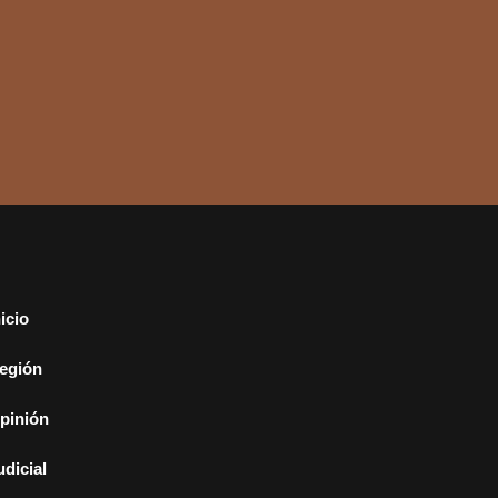
nicio
egión
pinión
udicial