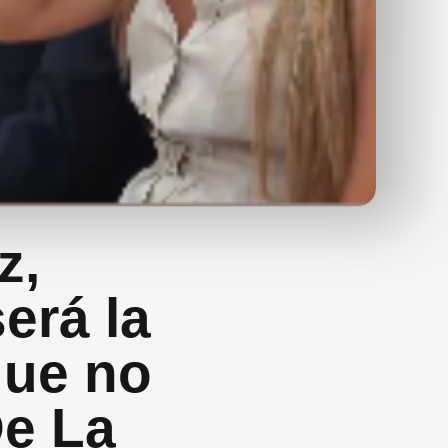
z,
erá la
que no
De La