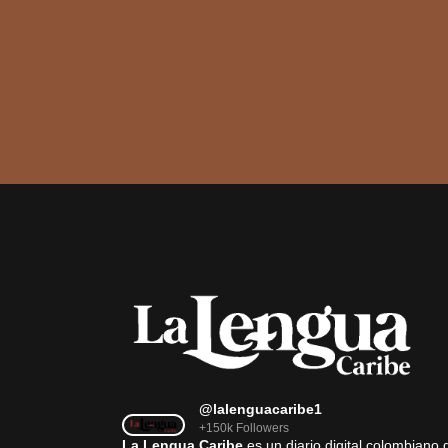
@lalenguacaribe1
+150k Followers
La Lengua Caribe
es un diario digital colombiano 