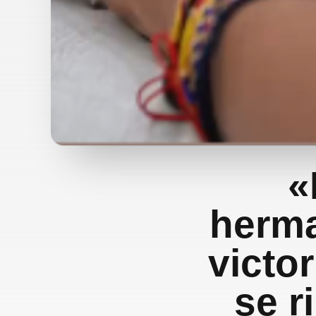
«
herma
victo
se r