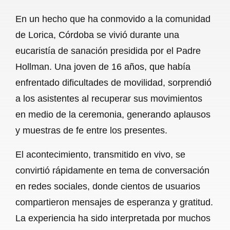
a
h
m
e
h
En un hecho que ha conmovido a la comunidad
c
a
a
l
a
de Lorica, Córdoba se vivió durante una
e
t
i
e
r
eucaristía de sanación presidida por el Padre
b
s
l
g
e
Hollman. Una joven de 16 años, que había
o
A
r
enfrentado dificultades de movilidad, sorprendió
a los asistentes al recuperar sus movimientos
o
p
a
en medio de la ceremonia, generando aplausos
k
p
m
y muestras de fe entre los presentes.
El acontecimiento, transmitido en vivo, se
convirtió rápidamente en tema de conversación
en redes sociales, donde cientos de usuarios
compartieron mensajes de esperanza y gratitud.
La experiencia ha sido interpretada por muchos