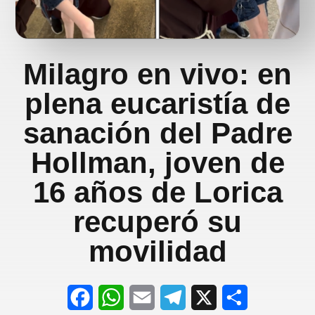
Milagro en vivo: en
plena eucaristía de
sanación del Padre
Hollman, joven de
16 años de Lorica
recuperó su
movilidad
F
W
E
T
X
S