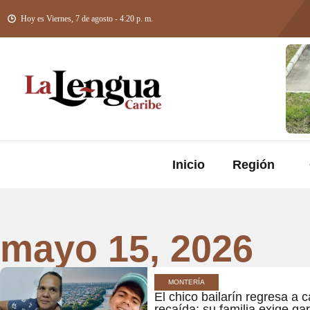
Hoy es Viernes, 7 de agosto - 4:20 p. m.
Inicio
Región
mayo 15, 2026
MONTERÍA
El chico bailarín regresa a 
recaída; su familia exige ga