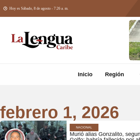
Hoy es Sábado, 8 de agosto - 7:26 a. m.
Inicio
Región
febrero 1, 2026
NACIONAL
Murió alias Gonzalito, segun
Golfo: habría fallecido por