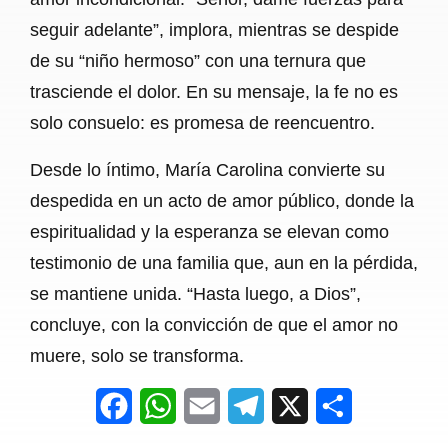
seguir adelante”, implora, mientras se despide
de su “niño hermoso” con una ternura que
trasciende el dolor. En su mensaje, la fe no es
solo consuelo: es promesa de reencuentro.
Desde lo íntimo, María Carolina convierte su
despedida en un acto de amor público, donde la
espiritualidad y la esperanza se elevan como
testimonio de una familia que, aun en la pérdida,
se mantiene unida. “Hasta luego, a Dios”,
concluye, con la convicción de que el amor no
muere, solo se transforma.
F
W
E
T
X
S
a
h
m
e
h