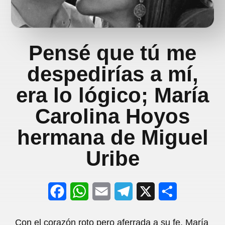
Pensé que tú me
despedirías a mí,
era lo lógico; María
Carolina Hoyos
hermana de Miguel
Uribe
F
W
E
T
X
S
a
h
m
e
h
Con el corazón roto pero aferrada a su fe, María