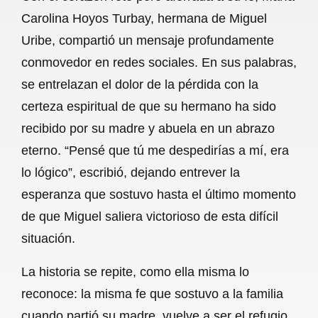
c
a
a
l
a
Carolina Hoyos Turbay, hermana de Miguel
e
t
i
e
r
Uribe, compartió un mensaje profundamente
b
s
l
g
e
conmovedor en redes sociales. En sus palabras,
o
A
r
se entrelazan el dolor de la pérdida con la
certeza espiritual de que su hermano ha sido
o
p
a
recibido por su madre y abuela en un abrazo
k
p
m
eterno. “Pensé que tú me despedirías a mí, era
lo lógico”, escribió, dejando entrever la
esperanza que sostuvo hasta el último momento
de que Miguel saliera victorioso de esta difícil
situación.
La historia se repite, como ella misma lo
reconoce: la misma fe que sostuvo a la familia
cuando partió su madre, vuelve a ser el refugio