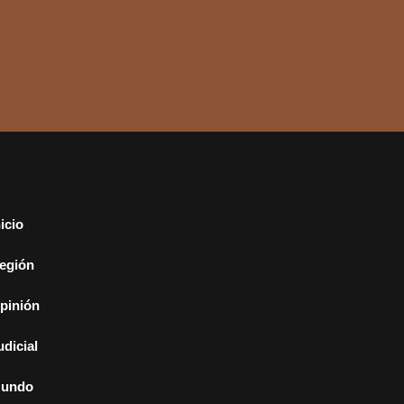
nicio
egión
pinión
udicial
undo