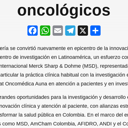
oncológicos
F
W
E
T
X
S
a
h
m
e
h
tería se convirtió nuevamente en epicentro de la innovació
c
a
a
l
a
ntro de investigación en Latinoamérica, un esfuerzo con
e
t
i
e
r
nternacional Merck Sharp & Dohme (MSD), representada
b
s
l
g
e
 articular la práctica clínica habitual con la investigació
o
A
r
Imat Oncomédica Auna en atención a pacientes y en invest
o
p
a
randes oportunidades para la investigación y desarrollo 
k
p
m
vación clínica y atención al paciente, con alianzas estr
ansformar la salud pública en Colombia. En el marco del 
ales como MSD, AmCham Colombia, AFIDRO, ANDI y el C