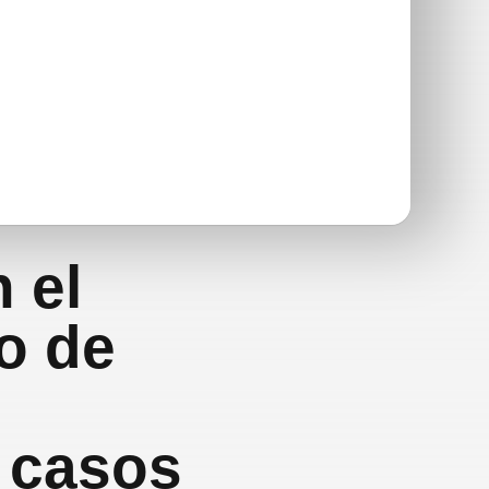
 el
o de
r casos