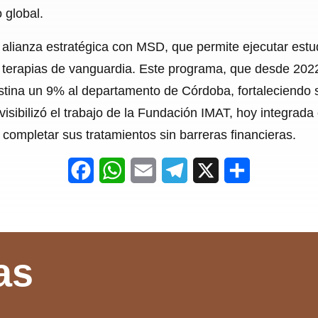
 global.
a alianza estratégica con MSD, que permite ejecutar est
 a terapias de vanguardia. Este programa, que desde 2022
stina un 9% al departamento de Córdoba, fortaleciendo
 visibilizó el trabajo de la Fundación IMAT, hoy integr
completar sus tratamientos sin barreras financieras.
F
W
E
T
X
S
a
h
m
e
h
c
a
a
l
a
e
t
i
e
r
as
b
s
l
g
e
o
A
r