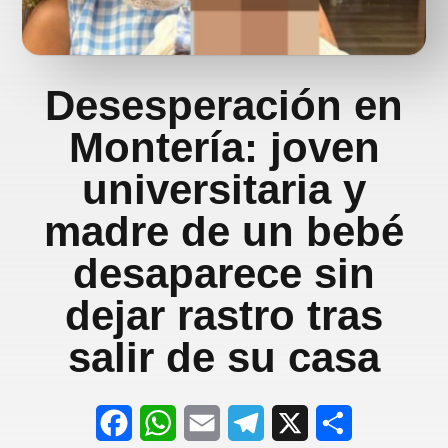
Desesperación en
Montería: joven
universitaria y
madre de un bebé
desaparece sin
dejar rastro tras
salir de su casa
F
W
E
T
X
S