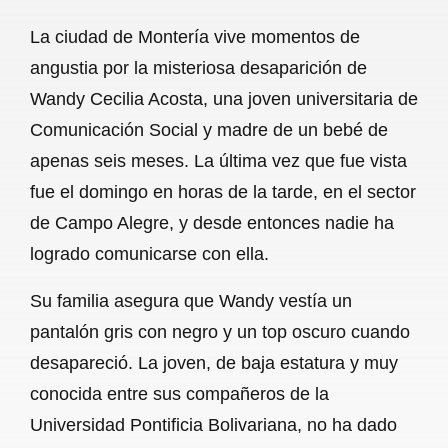
a
h
m
e
h
La ciudad de Montería vive momentos de
c
a
a
l
a
angustia por la misteriosa desaparición de
e
t
i
e
r
Wandy Cecilia Acosta, una joven universitaria de
b
s
l
g
e
Comunicación Social y madre de un bebé de
o
A
r
apenas seis meses. La última vez que fue vista
fue el domingo en horas de la tarde, en el sector
o
p
a
de Campo Alegre, y desde entonces nadie ha
k
p
m
logrado comunicarse con ella.
Su familia asegura que Wandy vestía un
pantalón gris con negro y un top oscuro cuando
desapareció. La joven, de baja estatura y muy
conocida entre sus compañeros de la
Universidad Pontificia Bolivariana, no ha dado