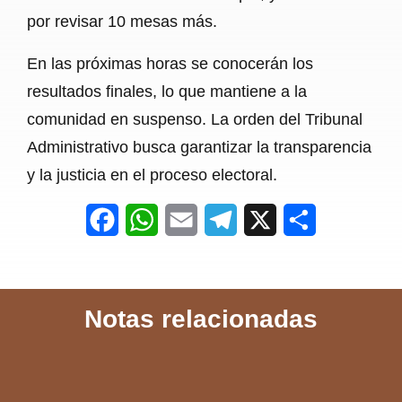
por revisar 10 mesas más.
En las próximas horas se conocerán los
resultados finales, lo que mantiene a la
comunidad en suspenso. La orden del Tribunal
Administrativo busca garantizar la transparencia
y la justicia en el proceso electoral.
F
W
E
T
X
S
a
h
m
e
h
c
a
a
l
a
Notas relacionadas
e
t
i
e
r
b
s
l
g
e
o
A
r