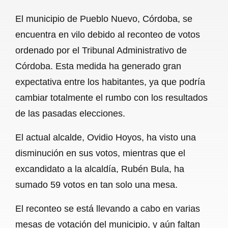
a
h
m
e
h
El municipio de Pueblo Nuevo, Córdoba, se
c
a
a
l
a
encuentra en vilo debido al reconteo de votos
e
t
i
e
r
ordenado por el Tribunal Administrativo de
b
s
l
g
e
Córdoba. Esta medida ha generado gran
o
A
r
expectativa entre los habitantes, ya que podría
cambiar totalmente el rumbo con los resultados
o
p
a
de las pasadas elecciones.
k
p
m
El actual alcalde, Ovidio Hoyos, ha visto una
disminución en sus votos, mientras que el
excandidato a la alcaldía, Rubén Bula, ha
sumado 59 votos en tan solo una mesa.
El reconteo se está llevando a cabo en varias
mesas de votación del municipio, y aún faltan