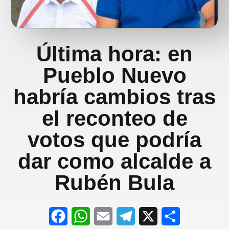
Última hora: en
Pueblo Nuevo
habría cambios tras
el reconteo de
votos que podría
dar como alcalde a
Rubén Bula
F
W
E
T
X
S