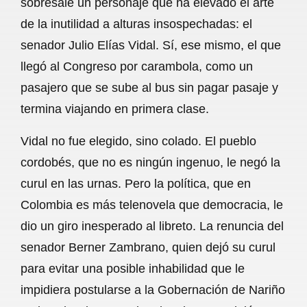
sobresale un personaje que ha elevado el arte
o
A
r
de la inutilidad a alturas insospechadas: el
senador Julio Elías Vidal. Sí, ese mismo, el que
o
p
a
llegó al Congreso por carambola, como un
k
p
m
pasajero que se sube al bus sin pagar pasaje y
termina viajando en primera clase.
Vidal no fue elegido, sino colado. El pueblo
cordobés, que no es ningún ingenuo, le negó la
curul en las urnas. Pero la política, que en
Colombia es más telenovela que democracia, le
dio un giro inesperado al libreto. La renuncia del
senador Berner Zambrano, quien dejó su curul
para evitar una posible inhabilidad que le
impidiera postularse a la Gobernación de Nariño