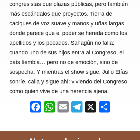
congresistas que plazas públicas, pero también
más escándalos que proyectos. Tierra de
caciques de voz suave y manos y uñas largas,
donde parece que el poder se hereda como los
apellidos y los pecados. Sahagún no falla:
cuando uno de sus hijos entra al Congreso, el
país tiembla… pero no de emoción, sino de
sospecha. Y mientras el show sigue, Julio Elías
sonríe, calla y sigue ahí: viviendo del Congreso
como quien vive de una herencia ajena.
F
W
E
T
X
S
a
h
m
e
h
c
a
a
l
a