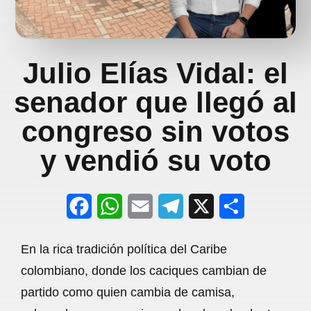
Julio Elías Vidal: el
senador que llegó al
congreso sin votos
y vendió su voto
F
W
E
T
X
S
a
h
m
e
h
En la rica tradición política del Caribe
c
a
a
l
a
colombiano, donde los caciques cambian de
e
t
i
e
r
partido como quien cambia de camisa,
b
s
l
g
e