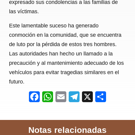
expresado sus condolencias a las familias de
las víctimas.
Este lamentable suceso ha generado
conmoción en la comunidad, que se encuentra
de luto por la pérdida de estos tres hombres.
Las autoridades han hecho un llamado a la
precaución y al mantenimiento adecuado de los
vehículos para evitar tragedias similares en el
futuro.
F
W
E
T
X
S
a
h
m
e
h
c
a
a
l
a
Notas relacionadas
e
t
i
e
r