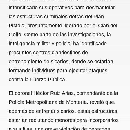
c
a
a
l
a
intensificado sus operativos para desmantelar
e
t
i
e
r
las estructuras criminales detrás del Plan
b
s
l
g
e
Pistola, presuntamente liderado por el Clan del
o
A
r
Golfo. Como parte de las investigaciones, la
inteligencia militar y policial ha identificado
o
p
a
presuntos centros clandestinos de
k
p
m
entrenamiento de sicarios, donde se estarían
formando individuos para ejecutar ataques
contra la Fuerza Pública.
El coronel Héctor Ruiz Arias, comandante de la
Policía Metropolitana de Montería, reveló que,
además de entrenar sicarios, estas estructuras
estarían reclutando menores para incorporarlos
a sus filas, una grave violación de derechos