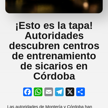
¡Esto es la tapa!
Autoridades
descubren centros
de entrenamiento
de sicarios en
Córdoba
F
W
E
T
X
S
a
h
m
e
h
Las autoridades de Montería y Córdoba han