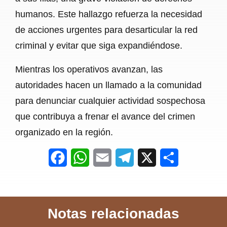
humanos. Este hallazgo refuerza la necesidad
de acciones urgentes para desarticular la red
criminal y evitar que siga expandiéndose.
Mientras los operativos avanzan, las
autoridades hacen un llamado a la comunidad
para denunciar cualquier actividad sospechosa
que contribuya a frenar el avance del crimen
organizado en la región.
F
W
E
T
X
S
a
h
m
e
h
c
a
a
l
a
Notas relacionadas
e
t
i
e
r