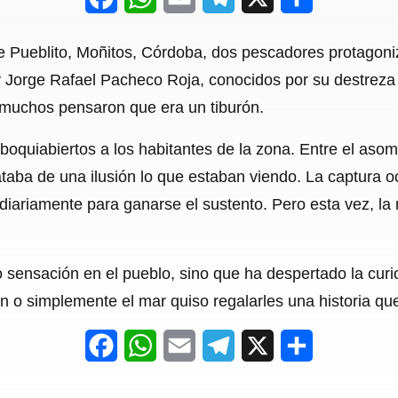
a
h
m
e
h
de Pueblito, Moñitos, Córdoba, dos pescadores protagon
c
a
a
l
a
 Jorge Rafael Pacheco Roja, conocidos por su destreza 
e
t
i
e
r
muchos pensaron que era un tiburón.
b
s
l
g
e
 boquiabiertos a los habitantes de la zona. Entre el aso
o
A
r
rataba de una ilusión lo que estaban viendo. La captura 
o
p
a
iariamente para ganarse el sustento. Pero esta vez, la 
k
p
m
o sensación en el pueblo, sino que ha despertado la cu
 o simplemente el mar quiso regalarles una historia qu
F
W
E
T
X
S
a
h
m
e
h