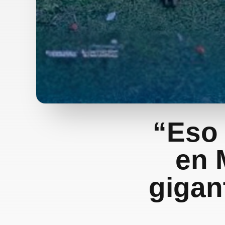
“Eso 
en 
gigan