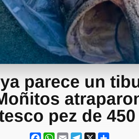
ya parece un tib
Moñitos atraparo
tesco pez de 450 
F
W
E
T
X
S