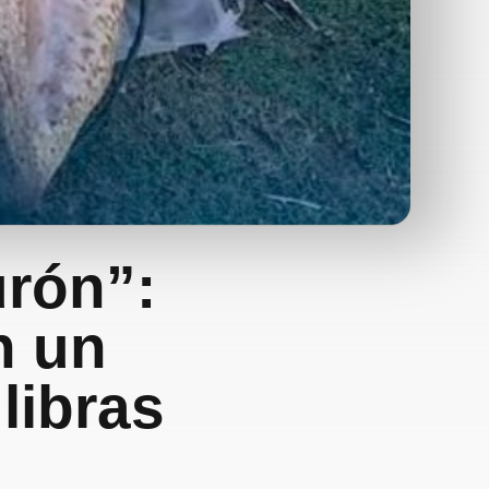
urón”:
n un
libras