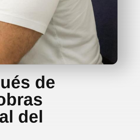
pués de
 obras
l del