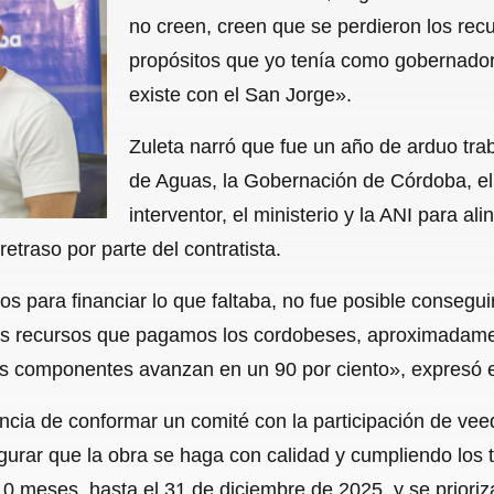
no creen, creen que se perdieron los recu
propósitos que yo tenía como gobernador
existe con el San Jorge».
Zuleta narró que fue un año de arduo tra
de Aguas, la Gobernación de Córdoba, el c
interventor, el ministerio y la ANI para al
retraso por parte del contratista.
 para financiar lo que faltaba, no fue posible conseguir
os recursos que pagamos los cordobeses, aproximadament
los componentes avanzan en un 90 por ciento», expresó 
cia de conformar un comité con la participación de veedu
egurar que la obra se haga con calidad y cumpliendo los 
10 meses, hasta el 31 de diciembre de 2025, y se priori