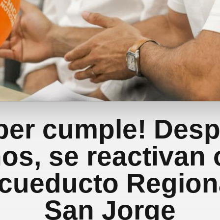
ber cumple! Des
os, se reactivan
Acueducto Regiona
San Jorge