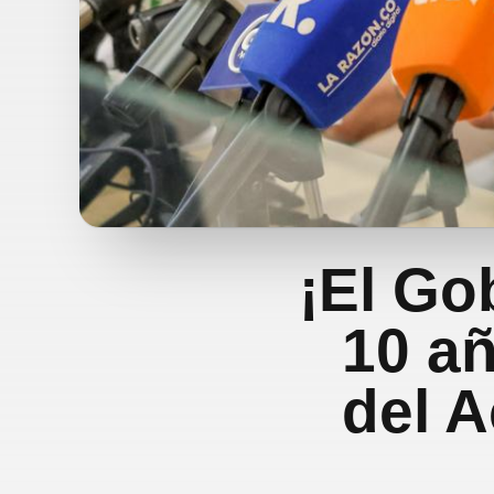
¡El Go
10 añ
del 