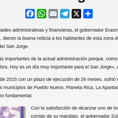
F
W
E
T
X
S
a
h
m
e
h
ltades administrativas y financieras, el gobernador Eras
c
a
a
l
a
ieron la buena noticia a los habitantes de esta zona de
e
t
i
e
r
del San Jorge.
b
s
l
g
e
s importantes de la actual administración porque, com
o
A
r
 obra. Hoy es un día muy importante para el San Jorge»,
o
p
a
o de 2015 con un plazo de ejecución de 26 meses, sufrió 
k
p
m
s municipios de Pueblo Nuevo, Planeta Rica, La Aparta
ho fundamental.
Con la satisfacción de alcanzar uno de los
corrido de su mandato, el gobernador Zu