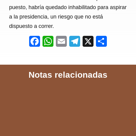
puesto, habría quedado inhabilitado para aspirar
a la presidencia, un riesgo que no está
dispuesto a correr.
F
W
E
T
X
S
a
h
m
e
h
c
a
a
l
a
Notas relacionadas
e
t
i
e
r
b
s
l
g
e
o
A
r
o
p
a
k
p
m