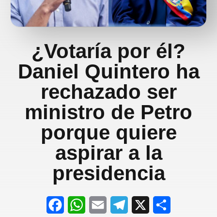
¿Votaría por él?
Daniel Quintero ha
rechazado ser
ministro de Petro
porque quiere
aspirar a la
presidencia
F
W
E
T
X
S