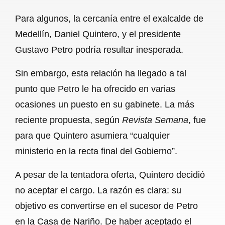
a
h
m
e
h
Para algunos, la cercanía entre el exalcalde de
c
a
a
l
a
Medellín, Daniel Quintero, y el presidente
e
t
i
e
r
Gustavo Petro podría resultar inesperada.
b
s
l
g
e
Sin embargo, esta relación ha llegado a tal
o
A
r
punto que Petro le ha ofrecido en varias
o
p
a
ocasiones un puesto en su gabinete. La más
k
p
m
reciente propuesta, según
Revista Semana
, fue
para que Quintero asumiera “cualquier
ministerio en la recta final del Gobierno”.
A pesar de la tentadora oferta, Quintero decidió
no aceptar el cargo. La razón es clara: su
objetivo es convertirse en el sucesor de Petro
en la Casa de Nariño. De haber aceptado el