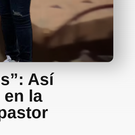
s”: Así
 en la
 pastor