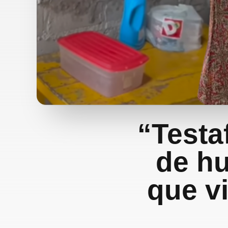
“Testa
de hu
que vi