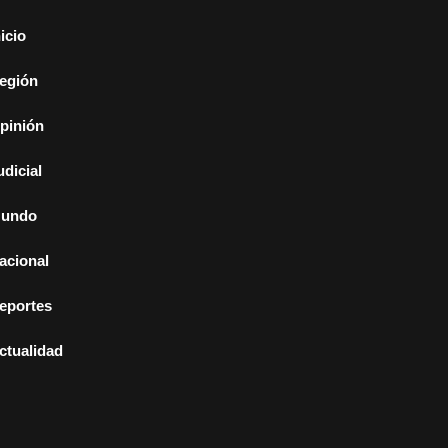
nicio
egión
pinión
udicial
undo
acional
eportes
ctualidad