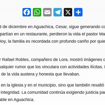
F
W
E
T
X
S
a
h
m
e
h
9 de diciembre en Aguachica, Cesar, sigue generando c
c
a
a
l
a
artían en un restaurante, perdieron la vida el pastor Ma
e
t
i
e
r
 Hoy, la familia es recordada con profundo cariño por qu
b
s
l
g
e
o
A
r
tor Rafael Robles, compañero de Lora, mostró imágenes d
o
p
a
cualquier rumor que los vinculara con actividades ilícita
k
p
m
 de la vida austera y honesta que llevaban.
en la iglesia y en el municipio, sino que también resaltó
integridad. La comunidad continúa exigiendo justicia par
able en Aguachica.