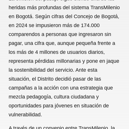
c
a
a
l
a
heridas más profundas del sistema TransMilenio
e
t
i
e
r
en Bogotá. Según cifras del Concejo de Bogotá,
b
s
l
g
e
en 2024 se impusieron más de 174.000
o
A
r
comparendos a personas que ingresaron sin
pagar, una cifra que, aunque pequeña frente a
o
p
a
los más de 4 millones de usuarios diarios,
k
p
m
representa pérdidas millonarias y pone en jaque
la sostenibilidad del servicio. Ante esta
situación, el Distrito decidió pasar de las
campañas a la acción con una estrategia que
mezcla pedagogía, cultura ciudadana y
oportunidades para jóvenes en situación de
vulnerabilidad.
A través de un convenio entre TransMilenio, la