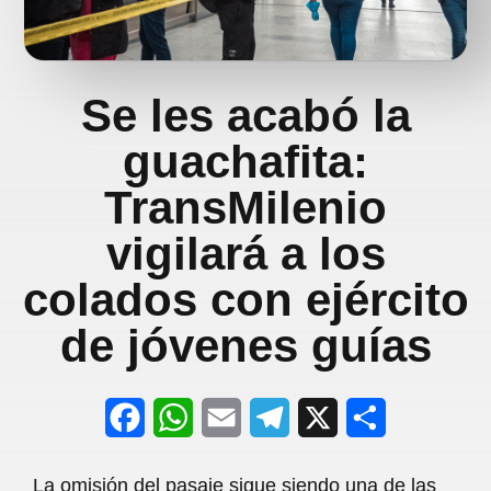
Se les acabó la
guachafita:
TransMilenio
vigilará a los
colados con ejército
de jóvenes guías
F
W
E
T
X
S
a
h
m
e
h
La omisión del pasaje sigue siendo una de las