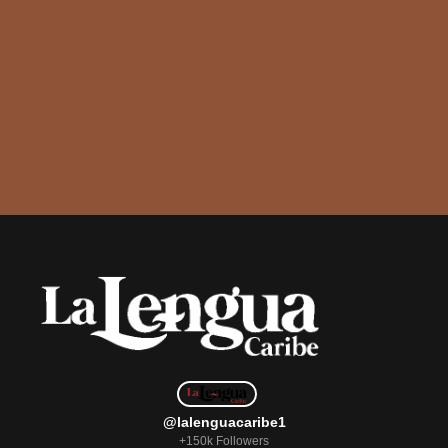
@lalenguacaribe1
+150k Followers