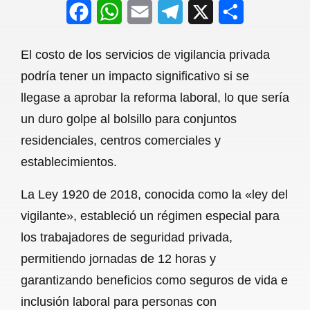
F
W
E
T
X
S
a
h
m
e
h
El costo de los servicios de vigilancia privada
c
a
a
l
a
podría tener un impacto significativo si se
e
t
i
e
r
llegase a aprobar la reforma laboral, lo que sería
b
s
l
g
e
un duro golpe al bolsillo para conjuntos
o
A
r
residenciales, centros comerciales y
establecimientos.
o
p
a
k
p
m
La Ley 1920 de 2018, conocida como la «ley del
vigilante», estableció un régimen especial para
los trabajadores de seguridad privada,
permitiendo jornadas de 12 horas y
garantizando beneficios como seguros de vida e
inclusión laboral para personas con