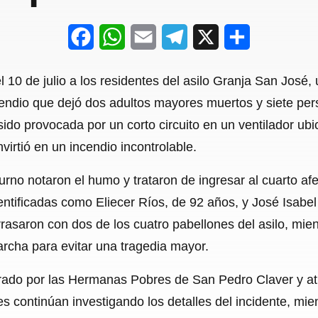
F
W
E
T
X
S
a
h
m
e
h
 10 de julio a los residentes del asilo Granja San José,
c
a
a
l
a
ncendio que dejó dos adultos mayores muertos y siete pe
e
t
i
e
r
sido provocada por un corto circuito en un ventilador ub
b
s
l
g
e
virtió en un incendio incontrolable.
o
A
r
no notaron el humo y trataron de ingresar al cuarto afec
o
p
a
entificadas como Eliecer Ríos, de 92 años, y José Isabel
k
p
m
rrasaron con dos de los cuatro pabellones del asilo, mi
archa para evitar una tragedia mayor.
strado por las Hermanas Pobres de San Pedro Claver y a
s continúan investigando los detalles del incidente, mien