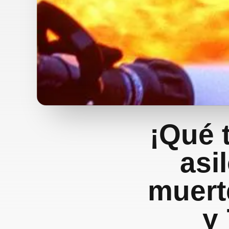
¡Qué 
asi
muert
y