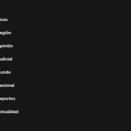
nicio
egión
pinión
udicial
undo
acional
eportes
ctualidad