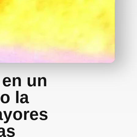
 en un
o la
ayores
as