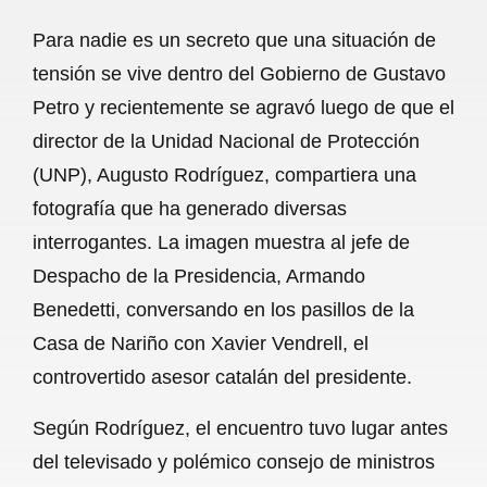
a
h
m
e
h
Para nadie es un secreto que una situación de
c
a
a
l
a
tensión se vive dentro del Gobierno de Gustavo
e
t
i
e
r
Petro y recientemente se agravó luego de que el
b
s
l
g
e
director de la Unidad Nacional de Protección
o
A
r
(UNP), Augusto Rodríguez, compartiera una
fotografía que ha generado diversas
o
p
a
interrogantes. La imagen muestra al jefe de
k
p
m
Despacho de la Presidencia, Armando
Benedetti, conversando en los pasillos de la
Casa de Nariño con Xavier Vendrell, el
controvertido asesor catalán del presidente.
Según Rodríguez, el encuentro tuvo lugar antes
del televisado y polémico consejo de ministros