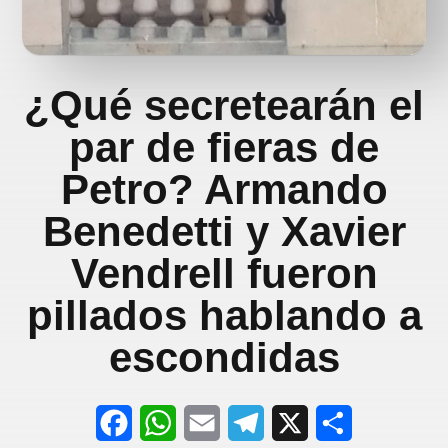
¿Qué secretearán el
par de fieras de
Petro? Armando
Benedetti y Xavier
Vendrell fueron
pillados hablando a
escondidas
F
W
E
T
X
S