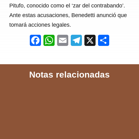
Pitufo, conocido como el ‘zar del contrabando’.
Ante estas acusaciones, Benedetti anunció que
tomará acciones legales.
F
W
E
T
X
S
a
h
m
e
h
c
a
a
l
a
Notas relacionadas
e
t
i
e
r
b
s
l
g
e
o
A
r
o
p
a
k
p
m