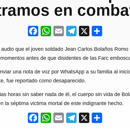
tramos en comba
F
W
E
T
X
S
a
h
m
e
h
n audio que el joven soldado Jean Carlos Bolaños Romo le
c
a
a
l
a
 momentos antes de que disidentes de las Farc embosca
e
t
i
e
r
nviar una nota de voz por WhatsApp a su familia al inic
b
s
l
g
e
nte, fue reportado como desaparecido.
o
A
r
o
p
a
s horas sin saber nada de él, el cuerpo sin vida de Bo
 en la séptima victima mortal de este indignante hecho.
k
p
m
F
W
E
T
X
S
a
h
m
e
h