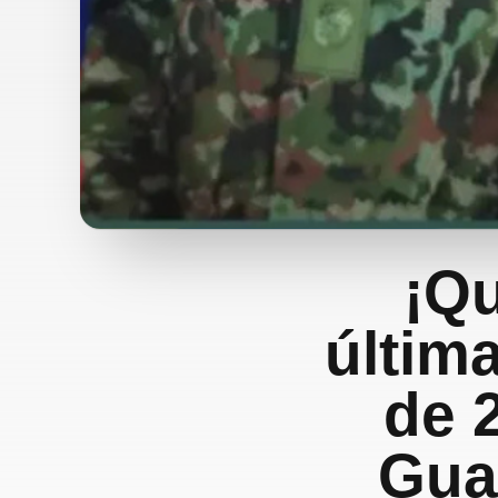
¡Qu
últim
de 
Gua