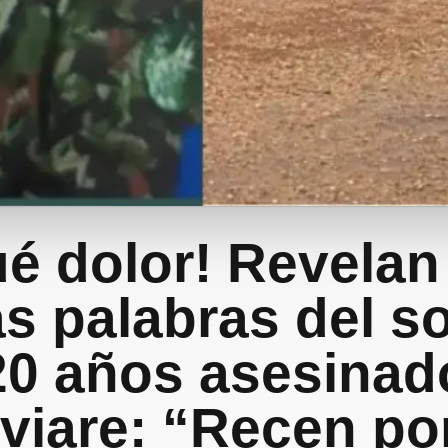
é dolor! Revelan
as palabras del s
20 años asesinad
viare: “Recen por