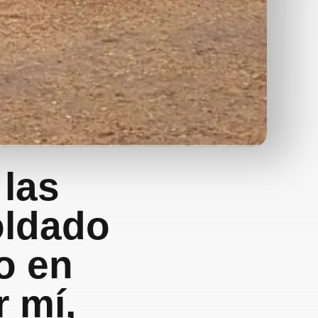
 las
oldado
o en
 mí,