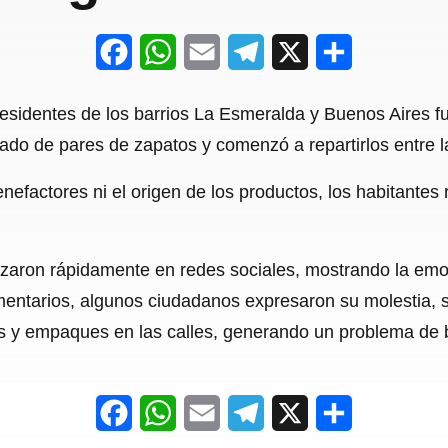
F
W
E
T
X
S
a
h
m
e
h
esidentes de los barrios La Esmeralda y Buenos Aires f
c
a
a
l
a
ado de pares de zapatos y comenzó a repartirlos entre 
e
t
i
e
r
enefactores ni el origen de los productos, los habitantes 
b
s
l
g
e
o
A
r
o
p
a
izaron rápidamente en redes sociales, mostrando la emo
entarios, algunos ciudadanos expresaron su molestia, se
k
p
m
s y empaques en las calles, generando un problema de
F
W
E
T
X
S