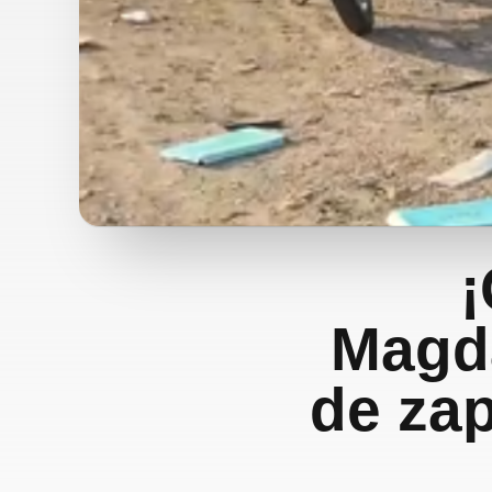
¡
Magd
de zap