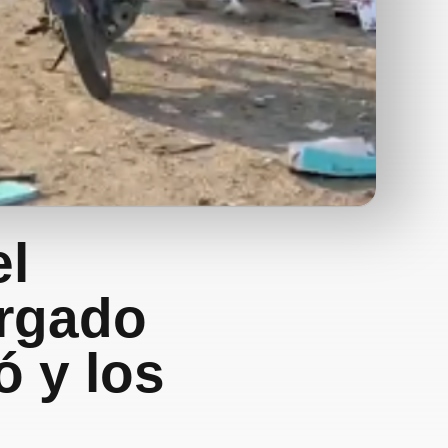
el
rgado
ó y los